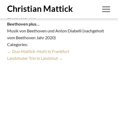
Landshuter Trio in Regensburg
Christian Mattick
Christian Mattick
|
21. Oktober 2021
Landshuter Trio
Start
Beethoven plus…
Musik von Beethoven und Anton Diabelli (nachgeholt
Person
vom Beethoven Jahr 2020)
Termine
Categories:
←
Duo Mattick–Huth in Frankfurt
Ensembles
Landshuter Trio in Landshut
→
Education
Aufnahmen
Demo
Downloads
1/8
Foto: © Irina Pasdarca
Kontakt
1. August 2026
Impressum & Datenschutz