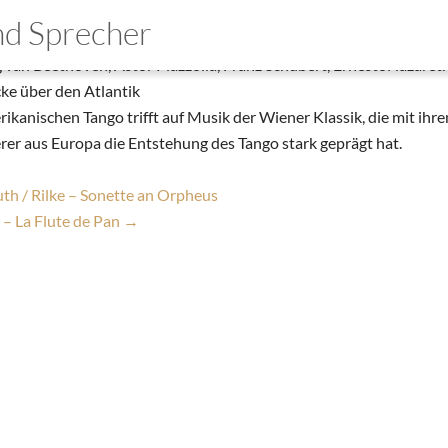
 Tango – Crossover
und Sprecher
|
2. April 2026
van Beethoven, Astor Piazzolla, Franz Schubert, ErnestoNazareth
mo
ke über den Atlantik
kanischen Tango trifft auf Musik der Wiener Klassik, die mit ihr
wnloads
rer aus Europa die Entstehung des Tango stark geprägt hat.
takt
h / Rilke – Sonette an Orpheus
– La Flute de Pan
→