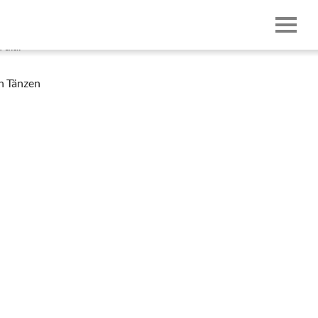
 u.a.
en Tänzen
Impressum & Datenschutz