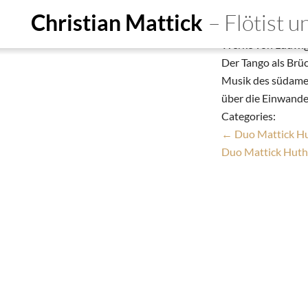
Pegasus Trio /
Christian Mattick
– Flötist 
Christian Mattick
Werke von Ludwig 
Start
Ensembles
De
Der Tango als Brüc
Musik des südameri
Person
Education
Do
über die Einwande
Termine
Aufnahmen
Kon
Categories:
←
Duo Mattick Hut
Duo Mattick Huth 