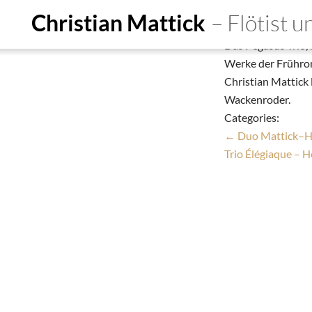
Pegasus Trio: 
Christian Mattick
– Flötist 
Christian Mattick
Das Pegasus Trio,
Start
Ensembles
De
Werke der Frühro
Christian Mattick 
Person
Education
Do
Wackenroder.
Termine
Aufnahmen
Kon
Categories:
←
Duo Mattick–Hu
Trio Élégiaque –