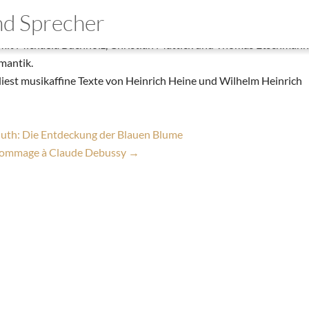
Rossini, Paganini, Beethoven
und Sprecher
|
10. Oktober 2017
 mit Michaela Buchholz, Christian Mattick und Thomas Etschmann,
mo
mantik.
liest musikaffine Texte von Heinrich Heine und Wilhelm Heinrich
wnloads
takt
th: Die Entdeckung der Blauen Blume
 Hommage à Claude Debussy
→