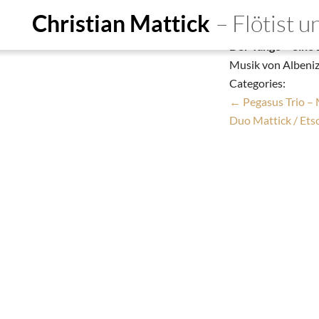
Pegasus Trio –
Christian Mattick
– Flötist 
Christian Mattick
Der Tango – eine 
Start
Ensembles
De
Musik von Albeniz,
Categories:
Person
Education
Do
←
Pegasus Trio – 
Termine
Aufnahmen
Kon
Duo Mattick / Et