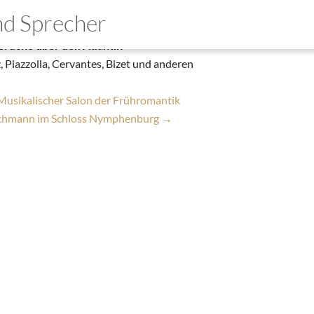
 Le Grand Tango
und Sprecher
|
27. Mai 2024
Brücke über den Atlantik
mo
 Piazzolla, Cervantes, Bizet und anderen
wnloads
Musikalischer Salon der Frühromantik
takt
schmann im Schloss Nymphenburg
→