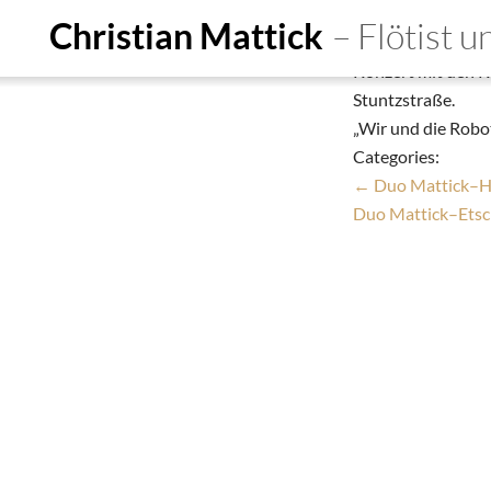
Musik zum Anf
Christian Mattick
– Flötist 
Christian Mattick
Konzert mit den K
Start
Ensembles
De
Stuntzstraße.
„Wir und die Robo
Person
Education
Do
Categories:
Termine
Aufnahmen
Kon
←
Duo Mattick–Hu
Duo Mattick–Ets