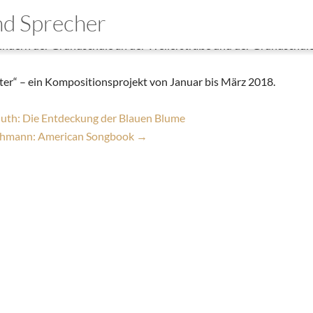
assen: Vernetzt
und Sprecher
|
3. Januar 2018
indern der Grundschule an der Weilerstraße und der Grundschule
mo
ter“ – ein Kompositionsprojekt von Januar bis März 2018.
wnloads
takt
th: Die Entdeckung der Blauen Blume
chmann: American Songbook
→