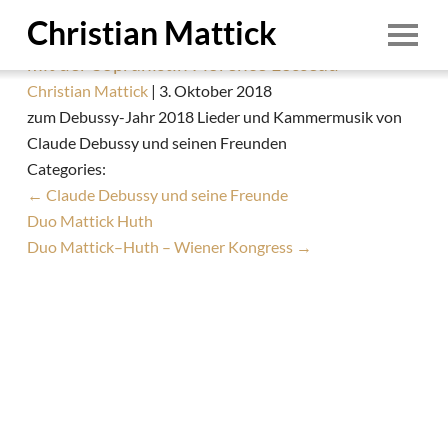
Debussy und seine Freunde
Christian Mattick
Duo Mattick Huth
mit der Sopranistin Florence Losseau
Start
Christian Mattick
|
3. Oktober 2018
zum Debussy-Jahr 2018 Lieder und Kammermusik von
Person
Claude Debussy und seinen Freunden
Termine
Categories:
←
Claude Debussy und seine Freunde
Ensembles
Duo Mattick Huth
Education
Duo Mattick–Huth – Wiener Kongress
→
Aufnahmen
Demo
Downloads
1/8
Foto: © Irina Pasdarca
Kontakt
1. August 2026
Impressum & Datenschutz