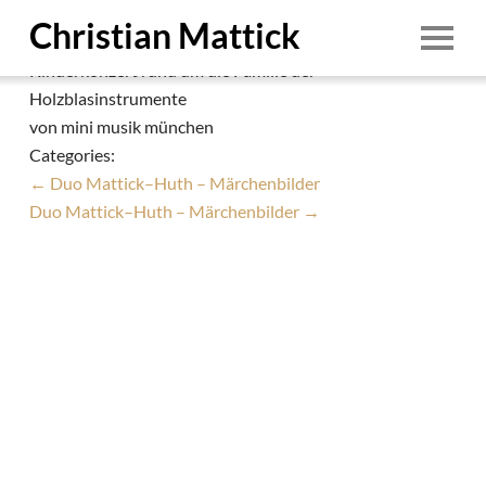
mini musik – Holzwurm-Geschichten
Christian Mattick
Christian Mattick
|
14. Januar 2019
Kinderkonzert rund um die Familie der
Start
Holzblasinstrumente
von mini musik münchen
Person
Categories:
Termine
←
Duo Mattick–Huth – Märchenbilder
Duo Mattick–Huth – Märchenbilder
→
Ensembles
Education
Aufnahmen
Demo
Downloads
1/8
Foto: © Irina Pasdarca
Kontakt
1. August 2026
Impressum & Datenschutz