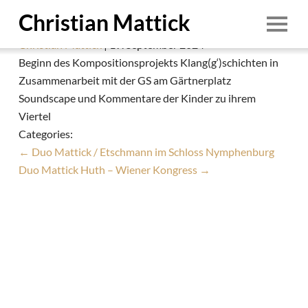
Klang(g‘)schichten München – Musik zum
Christian Mattick
Anfassen
Christian Mattick
|
19. September 2024
Start
Beginn des Kompositionsprojekts Klang(g‘)schichten in
Zusammenarbeit mit der GS am Gärtnerplatz
Person
Soundscape und Kommentare der Kinder zu ihrem
Termine
Viertel
Categories:
Ensembles
←
Duo Mattick / Etschmann im Schloss Nymphenburg
Education
Duo Mattick Huth – Wiener Kongress
→
Aufnahmen
Demo
Downloads
1/8
Foto: © Irina Pasdarca
Kontakt
1. August 2026
Impressum & Datenschutz