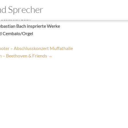
 34 – Inventionen
und Sprecher
|
2. Januar 2020
 Sebastian Bach
mo
bastian Bach insprierte Werke
nd Cembalo/Orgel
wnloads
takt
oter – Abschlusskonzert Muffathalle
 – Beethoven & Friends
→