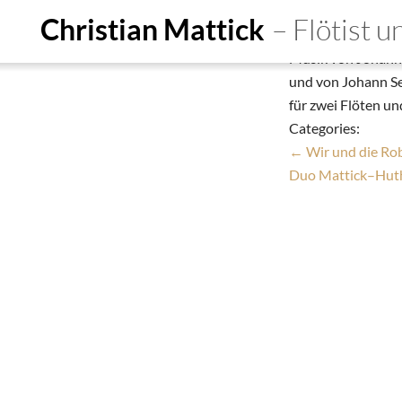
Ensemble Bach
Christian Mattick
– Flötist 
Christian Mattick
Musik von Johann
Start
Ensembles
De
und von Johann Se
für zwei Flöten u
Person
Education
Do
Categories:
Termine
Aufnahmen
Kon
←
Wir und die Rob
Duo Mattick–Huth