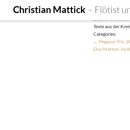
Duo Mattick–H
Christian Mattick
– Flötist 
Christian Mattick
Beethovens Serena
Start
Ensembles
De
Texte aus der Krei
Categories:
Person
Education
Do
←
Pegasus Trio „
Termine
Aufnahmen
Kon
Duo Mattick–Huth