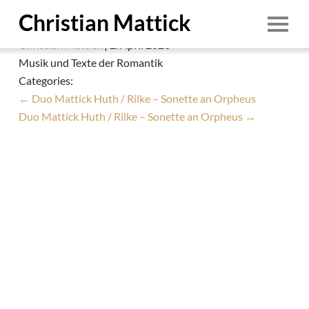
Duo Mattick Huth / …und die Welt hebt an zu
Christian Mattick
singen
Christian Mattick
|
2. April 2026
Start
Musik und Texte der Romantik
Categories:
Person
←
Duo Mattick Huth / Rilke – Sonette an Orpheus
Termine
Duo Mattick Huth / Rilke – Sonette an Orpheus
→
Ensembles
Education
Aufnahmen
Demo
Downloads
1/8
Foto: © Irina Pasdarca
Kontakt
1. August 2026
Impressum & Datenschutz