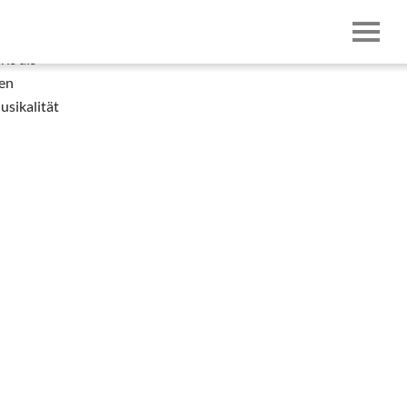
is als
hen
usikalität
Impressum & Datenschutz