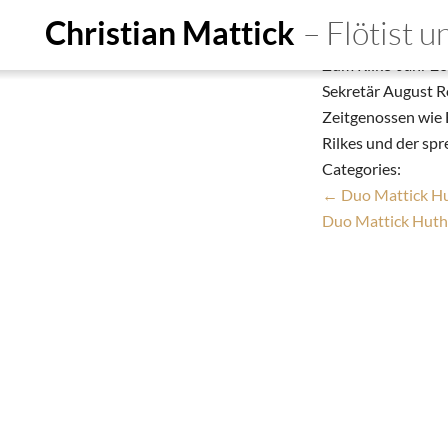
Duo Mattick Hu
Christian Mattick
– Flötist 
Christian Mattick
Zum Rilke-Jahr 202
Start
Ensembles
De
Sekretär August R
Zeitgenossen wie 
Person
Education
Do
Rilkes und der sp
Termine
Aufnahmen
Kon
Categories:
←
Duo Mattick Hu
Duo Mattick Huth 