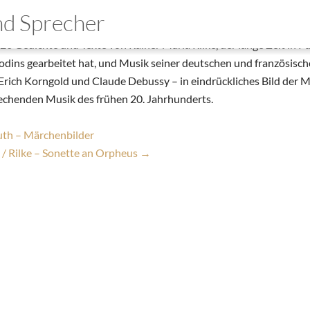
th / Rilke – Sonette an Orpheus
und Sprecher
|
6. April 2026
6 Gedichte und Texte von Rainer Maria Rilke, der lange Zeit in Par
mo
odins gearbeitet hat, und Musik seiner deutschen und französisc
Erich Korngold und Claude Debussy – in eindrückliches Bild der M
wnloads
rechenden Musik des frühen 20. Jahrhunderts.
takt
th – Märchenbilder
/ Rilke – Sonette an Orpheus
→