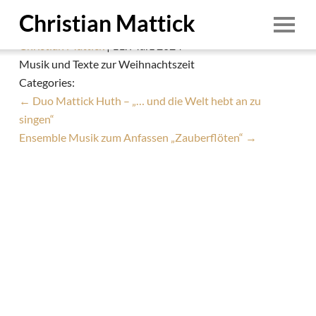
Duo Mattick Huth – Es gibt so wunderweiße
Christian Mattick
Nächte
Christian Mattick
|
11. März 2024
Start
Musik und Texte zur Weihnachtszeit
Categories:
Person
←
Duo Mattick Huth – „… und die Welt hebt an zu
Termine
singen“
Ensemble Musik zum Anfassen „Zauberflöten“
→
Ensembles
Education
Aufnahmen
Demo
Downloads
1/8
Foto: © Irina Pasdarca
Kontakt
1. August 2026
Impressum & Datenschutz