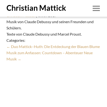
Duo Mattick–Huth: Claude Debussy und seine
Christian Mattick
Freunde
Christian Mattick
|
3. Juli 2017
Start
Musik von Claude Debussy und seinen Freunden und
Schülern.
Person
Texte von Claude Debussy und Marcel Proust.
Termine
Categories:
←
Duo Mattick–Huth: Die Entdeckung der Blauen Blume
Ensembles
Musik zum Anfassen: Countdown – Abenteuer Neue
Education
Musik
→
Aufnahmen
Demo
Downloads
1/8
Foto: © Irina Pasdarca
Kontakt
1. August 2026
Impressum & Datenschutz