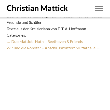
Duo Mattick–Huth – Beethoven & Friends
Christian Mattick
Christian Mattick
|
25. November 2019
Beethovens Serenade op.41 im Wechsel mit Musik seiner
Start
Freunde und Schüler
Texte aus der Kreisleriana von E. T. A. Hoffmann
Person
Categories:
Termine
←
Duo Mattick–Huth – Beethoven & Friends
Wir und die Roboter – Abschlusskonzert Muffathalle
→
Ensembles
Education
Aufnahmen
Demo
Downloads
1/8
Foto: © Irina Pasdarca
Kontakt
1. August 2026
Impressum & Datenschutz