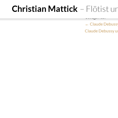
Claude Debuss
Christian Mattick
– Flötist 
Christian Mattick
Categories:
Start
Ensembles
De
←
Claude Debussy
Claude Debussy u
Person
Education
Do
Termine
Aufnahmen
Kon