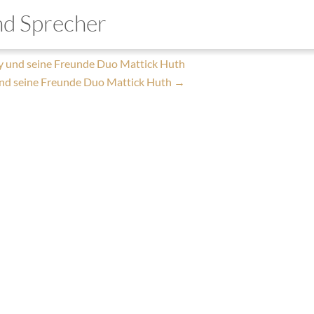
y und seine Freunde Duo Mattick Huth
und Sprecher
|
24. August 2018
mo
 und seine Freunde Duo Mattick Huth
nd seine Freunde Duo Mattick Huth
→
wnloads
takt