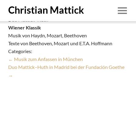
Duo Mattick–Huth in Bielefeld
Christian Mattick
Christian Mattick
|
21. Oktober 2021
Duo Mattick–Huth
Start
Wiener Klassik
Musik von Haydn, Mozart, Beethoven
Person
Texte von Beethoven, Mozart und E.T.A. Hoffmann
Termine
Categories:
←
Musik zum Anfassen in München
Ensembles
Duo Mattick–Huth in Madrid bei der Fundación Goethe
Education
→
Aufnahmen
Demo
Downloads
1/8
Foto: © Irina Pasdarca
Kontakt
1. August 2026
Impressum & Datenschutz