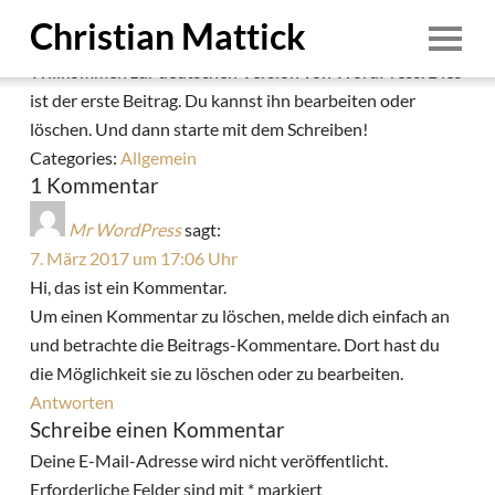
Hallo Welt!
Christian Mattick
admin
|
7. März 2017
Willkommen zur deutschen Version von WordPress. Dies
Start
ist der erste Beitrag. Du kannst ihn bearbeiten oder
löschen. Und dann starte mit dem Schreiben!
Person
Categories:
Allgemein
Termine
1 Kommentar
Ensembles
Mr WordPress
sagt:
7. März 2017 um 17:06 Uhr
Education
Hi, das ist ein Kommentar.
Aufnahmen
Um einen Kommentar zu löschen, melde dich einfach an
und betrachte die Beitrags-Kommentare. Dort hast du
Demo
die Möglichkeit sie zu löschen oder zu bearbeiten.
Downloads
Antworten
1/8
Foto: © Irina Pasdarca
Schreibe einen Kommentar
Kontakt
Deine E-Mail-Adresse wird nicht veröffentlicht.
1. August 2026
Impressum & Datenschutz
Erforderliche Felder sind mit
*
markiert